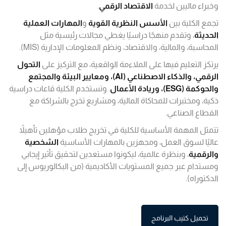
وخبراء ماليين لخدمة
الاقتصاد الرقمي
.
تجمع الكلية بين
الأسس النظرية القوية
و
المهارات العملية
الحديثة
، وتقدم منهجًا دراسيًا يغطي مجالات رئيسية مثل
المحاسبة، والمالية، والاقتصاد، ونظم المعلومات الإدارية (MIS).
يرتكز التعليم فيها على الملاءمة الواقعية، مع التركيز على
التحول
الرقمي، والذكاء الاصطناعي (AI)، ومعايير البيئة والمجتمع
والحوكمة (ESG)، وريادة الأعمال
. وتستخدم الكلية قاعات دراسية
ذكية، ومختبرات للمحاكاة المالية، ومشاريع تخرج بالشراكة مع
القطاع الصناعي.
تتمثل المهمة الأساسية للكلية في تخريج طلاب مؤهلين تأهيلاً
عاليًا لسوق العمل، ومجهزين بالمهارات الأساسية
الشخصية
والرقمية
، وبنظرة عالمية، ليكونوا مستعدين لتحقيق تأثير إيجابي
ومستدام عبر جميع المستويات الأكاديمية (من البكالوريوس إلى
الدكتوراه).
تحميل كتيب البرنامج