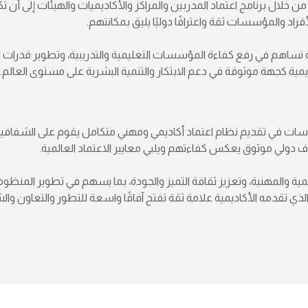
خلال برنامج اعتماد المدربين والمراكز والأكاديميات والهيئات إلى أن تكون 
أفراد والمؤسسات ثقة واعترافًا دوليًا يليق بمكانتهم.
ملة تساهم في رفع كفاءة المؤسسات التعليمية والتدريبية، وتطوير قدرات
ديمية كجهة موثوقة في دعم الابتكار والتنمية البشرية على مستوى العالم.
راسات في تقديم نظام اعتماد أكاديمي ومهني متكامل يقوم على الشفافية و
ف دولي موثوق يعكس كفاءتهم ويلبي معايير الاعتماد العالمية.
ديمية والمهنية، وتعزيز ثقافة التميز والجودة، بما يسهم في تطوير المنظوم
الذي تقدمه الأكاديمية علامة ثقة تفتح آفاقًا واسعة للتطور والتعاون والش