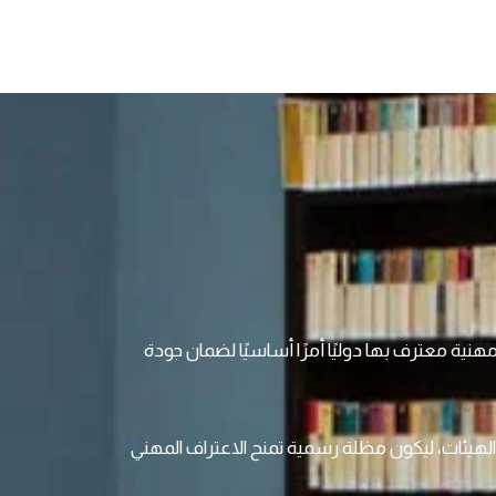
نية معترف بها دوليًا أمرًا أساسيًا لضمان جودة
والهيئات، ليكون مظلة رسمية تمنح الاعتراف المهني