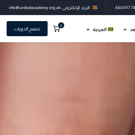
البريد الإلكتروني: info@unitedacademy.org.uk
0
تصفح الدورات
هد
العربية