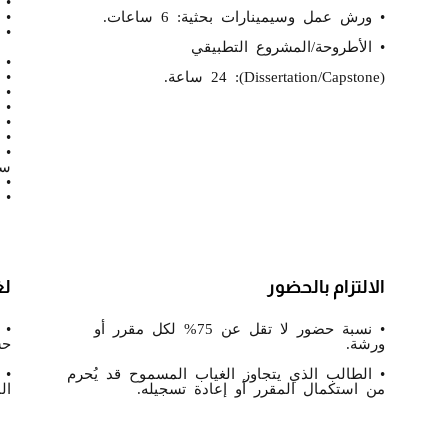
• 2 مقررات أساسية (6 ساعا
• ورش عمل وسيمينارات بحثية: 6 ساعات.
• 2 مقررات اختيارية (6 ساعا
• ا
• الأطروحة/المشروع التطبيقي
• 
(Dissertation/Capstone): 24 ساعة.
• و
• س
• ت
• ا
• 
سا
• 
• ا
الالتزام بالحضور
لغ
• نسبة حضور لا تقل عن 75% لكل مقرر أو
• 
ورشة.
حس
• الطالب الذي يتجاوز الغياب المسموح قد يُحرم
• 
من استكمال المقرر أو إعادة تسجيله.
ال