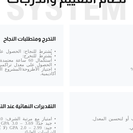
SYSTEM
التخرج ومتطلبات النجاح
• يُشترط للنجاح: الحصول على 60% على الأقل في كل 
• يُشترط للتخرج:
• استكمال 60 ساعة معتمدة بنجاح.
• الحصول على معدل تراكمي (GPA) لا يقل عن 3.0 من 
• اجتياز الأطروحة/المشروع ا
أكاديمية.
التقديرات النهائية عند الت
 أو لتحسين المعدل.
• امتياز مع مرتبة الشرف: GPA 3.7 – 4.0
• جيد جدًا: GPA 3.0 – 3.69
.
• جيد: 
الدراسات العليا).