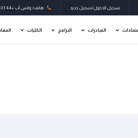
تسجيل الدخول/تسجيل جديد
هاتف/ واتس آب
+44 7403 660497
عتمادات
المبادرات
البرامج
الكليات
المعا
تسجيل الدخول
تسجيل جديد
تسجيل الدخول
ليس لديك حساب؟
تسجيل جديد