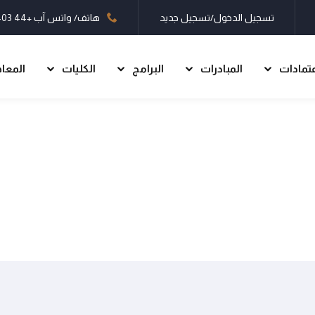
تسجيل الدخول/تسجيل جديد
هاتف/ واتس آب
+44 7403 660497
عتمادات
المبادرات
البرامج
الكليات
المعا
تسجيل الدخول
تسجيل جديد
تسجيل الدخول
ليس لديك حساب؟
تسجيل جديد